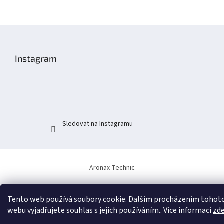
Z
á
p
Instagram
a
t
í
Sledovat na Instagramu
Aronax Technic
Tento web používá soubory cookie. Dalším procházením tohot
webu vyjadřujete souhlas s jejich používáním.. Více informací
zd