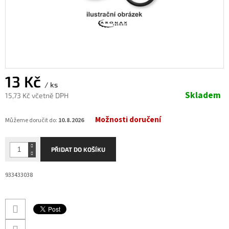
13 Kč
/ ks
Skladem
15,73 Kč včetně DPH
Měrná
Možnosti doručení
cena:
Můžeme doručit do:
10.8.2026
PŘIDAT DO KOŠÍKU
933433038