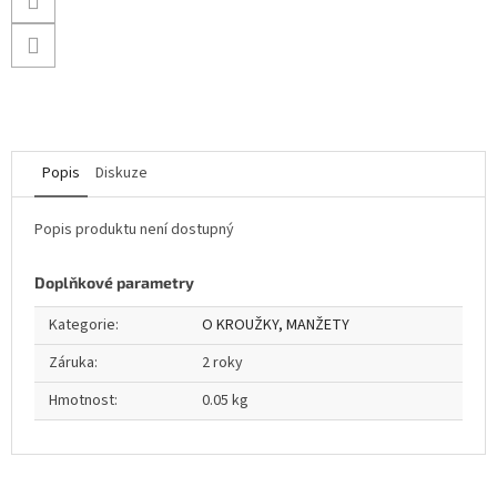
Popis
Diskuze
Popis produktu není dostupný
Doplňkové parametry
Kategorie
:
O KROUŽKY, MANŽETY
Záruka
:
2 roky
Hmotnost
:
0.05 kg