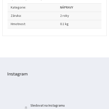
Kategorie
:
NÁPRAVY
Záruka
:
2 roky
Hmotnost
:
0.1 kg
Z
á
p
Instagram
a
t
í
Sledovat na Instagramu