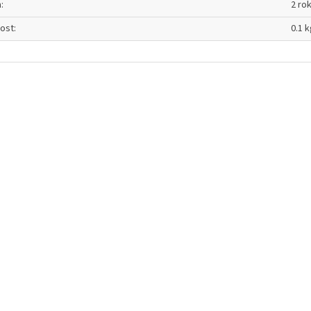
a
:
2 ro
ost
:
0.1 