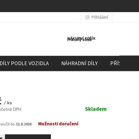
Přihlášení
NÁKUPNÍ KOŠÍK
Prázdný košík
DÍLY PODLE VOZIDLA
NÁHRADNÍ DÍLY
PŘÍSLUŠEN
č
/ ks
Skladem
 včetně DPH
Možnosti doručení
ručit do:
11.8.2026