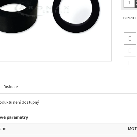
31209280
Diskuze
oduktu není dostupný
ové parametry
orie
:
MOT