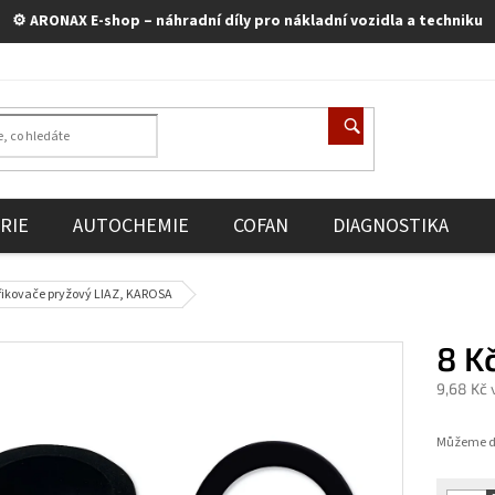
⚙️ ARONAX E-shop – náhradní díly pro nákladní vozidla a techniku
RIE
AUTOCHEMIE
COFAN
DIAGNOSTIKA
třikovače pryžový LIAZ, KAROSA
8 K
9,68 Kč
Měrná
cena:
Můžeme do