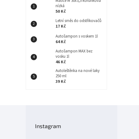
Matice M 30x3,5 korunková
nízká
50 Kč
Letní směs do odstřikovačů
17 Kč
Autošampon s voskem 1l
64 Kč
Autošampon MAX bez
vosku 1l
46 Kč
Autoleštěnka na nové laky
250 ml
39 Kč
Z
á
p
Instagram
a
t