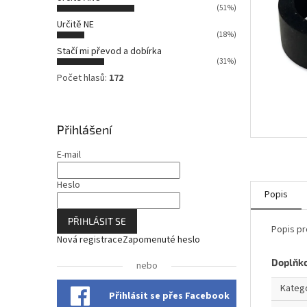
n
(51%)
n
Určitě NE
í
(18%)
p
Stačí mi převod a dobírka
a
(31%)
n
Počet hlasů:
172
e
l
Přihlášení
E-mail
Heslo
Popis
PŘIHLÁSIT SE
Popis pr
Nová registrace
Zapomenuté heslo
Doplňk
nebo
Kateg
Přihlásit se přes Facebook