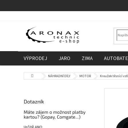
Přejít
na
obsah
VÝPRODEJ
JARO
ZIMA
AUTOBATE
Domů
NÁHRADNÍ DÍLY
MOTOR
Kroužek těsnící vs
P
o
Dotazník
s
t
Máte zájem o možnost platby
r
kartou? (Gopay, Comgate...)
a
Určitě ANO