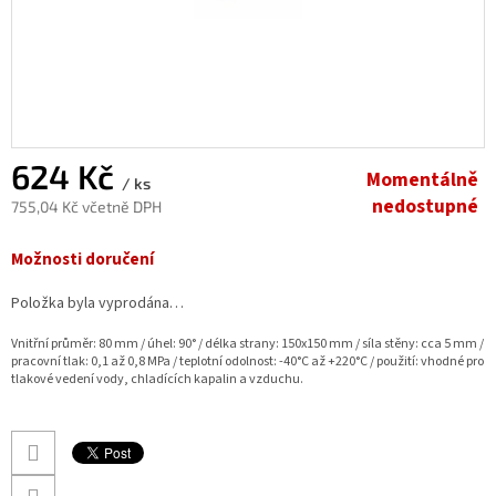
624 Kč
Momentálně
/ ks
nedostupné
755,04 Kč včetně DPH
Měrná
Možnosti doručení
cena:
Položka byla vyprodána…
Vnitřní průměr: 80 mm / úhel: 90° / délka strany: 150x150 mm / síla stěny: cca 5 mm /
pracovní tlak: 0,1 až 0,8 MPa / teplotní odolnost: -40°C až +220°C / použití: vhodné pro
tlakové vedení vody, chladících kapalin a vzduchu.