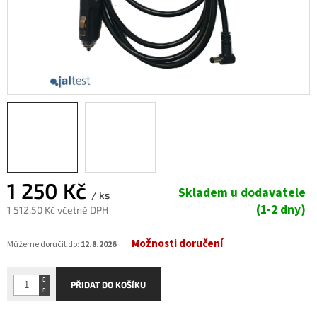
1 250 Kč
Skladem u dodavatele
/ ks
(1-2 dny)
1 512,50 Kč včetně DPH
Měrná
Možnosti doručení
cena:
Můžeme doručit do:
12.8.2026
PŘIDAT DO KOŠÍKU