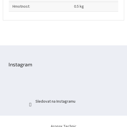
Hmotnost
:
0.5 kg
Z
á
p
Instagram
a
t
í
Sledovat na Instagramu
Aronax Technic