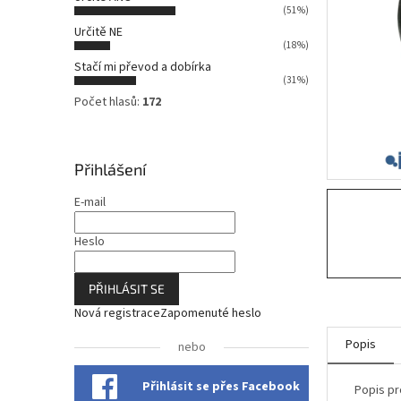
n
(51%)
n
Určitě NE
í
(18%)
p
Stačí mi převod a dobírka
a
(31%)
n
Počet hlasů:
172
e
l
Přihlášení
E-mail
Heslo
PŘIHLÁSIT SE
Nová registrace
Zapomenuté heslo
Popis
nebo
Přihlásit se přes Facebook
Popis pr