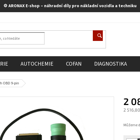
⚙️ ARONAX E-shop – náhradní díly pro nákladní vozidla a techniku
RIE
AUTOCHEMIE
COFAN
DIAGNOSTIKA
ch OBD 9-pin
2 0
2 516,8
Měrná
cena:
Můžeme do