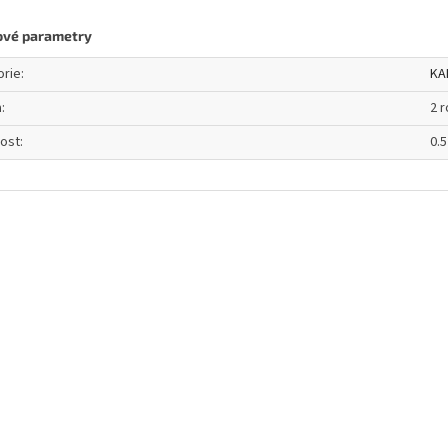
ové parametry
orie
:
KA
a
:
2 
ost
:
0.5