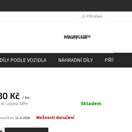
Přihlášení
NÁKUPNÍ KOŠÍK
Prázdný košík
DÍLY PODLE VOZIDLA
NÁHRADNÍ DÍLY
PŘÍSLUŠEN
80 Kč
/ ks
Skladem
0 Kč včetně DPH
Možnosti doručení
ručit do:
11.8.2026