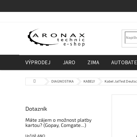
Přejít
na
obsah
VÝPRODEJ
JARO
ZIMA
AUTOBATE
Domů
DIAGNOSTIKA
KABELY
Kabel JalTest Deuts
P
o
Dotazník
s
t
Máte zájem o možnost platby
r
kartou? (Gopay, Comgate...)
a
Určitě ANO