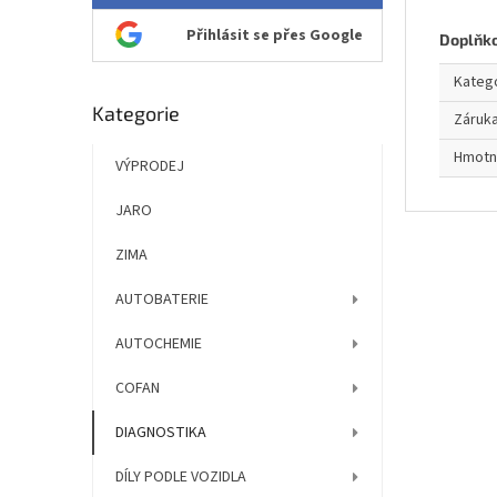
Přihlásit se přes Google
Doplňk
Kateg
Přeskočit
Kategorie
Záruk
kategorie
Hmotn
VÝPRODEJ
JARO
ZIMA
AUTOBATERIE
AUTOCHEMIE
COFAN
DIAGNOSTIKA
DÍLY PODLE VOZIDLA