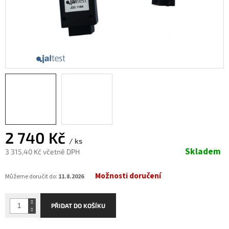
2 740 Kč
/ ks
Skladem
3 315,40 Kč včetně DPH
Měrná
Možnosti doručení
cena:
Můžeme doručit do:
11.8.2026
PŘIDAT DO KOŠÍKU