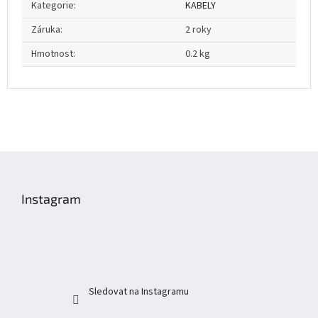
Kategorie
:
KABELY
Záruka
:
2 roky
Hmotnost
:
0.2 kg
Z
á
p
Instagram
a
t
í
Sledovat na Instagramu