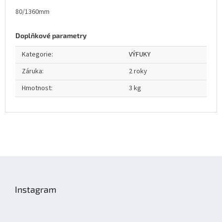
80/1360mm
Doplňkové parametry
Kategorie
:
VÝFUKY
Záruka
:
2 roky
Hmotnost
:
3 kg
Z
á
p
Instagram
a
t
í