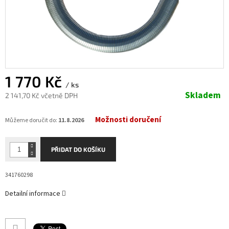
1 770 Kč
/ ks
Skladem
2 141,70 Kč včetně DPH
Měrná
Možnosti doručení
cena:
Můžeme doručit do:
11.8.2026
PŘIDAT DO KOŠÍKU
341760298
Detailní informace