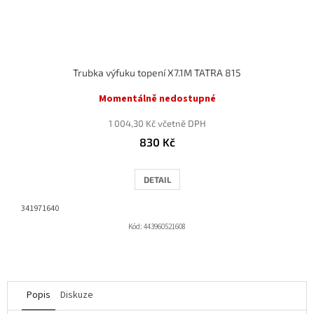
Trubka výfuku topení X7.1M TATRA 815
Momentálně nedostupné
1 004,30 Kč včetně DPH
830 Kč
DETAIL
341971640
Kód:
443960521608
Popis
Diskuze