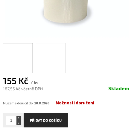
155 Kč
/ ks
Skladem
187,55 Kč včetně DPH
Měrná
Možnosti doručení
cena:
Můžeme doručit do:
10.8.2026
PŘIDAT DO KOŠÍKU