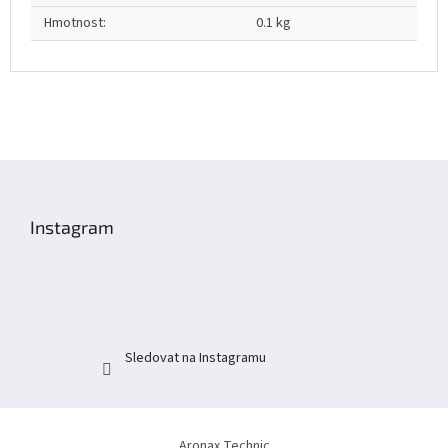
Hmotnost
:
0.1 kg
Z
á
p
Instagram
a
t
í
Sledovat na Instagramu
Aronax Technic