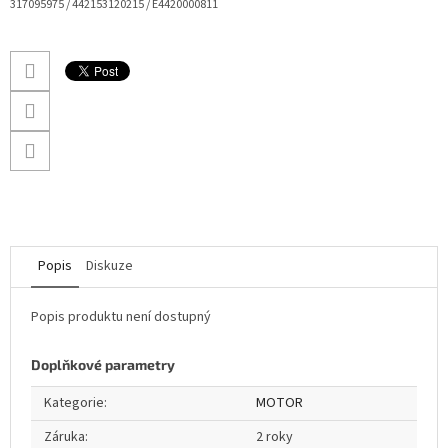
317095975 /
442153120215 / E4420000811
Popis
Diskuze
Popis produktu není dostupný
Doplňkové parametry
Kategorie
:
MOTOR
Záruka
:
2 roky