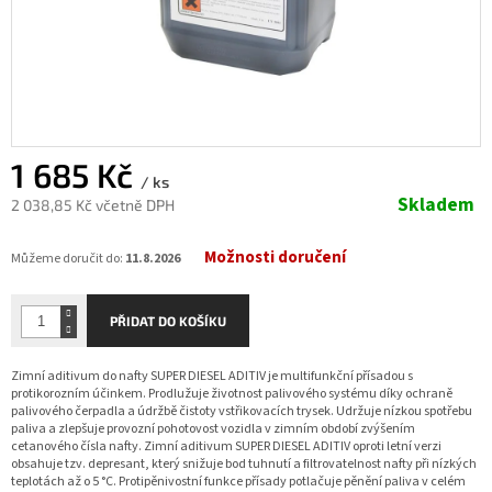
1 685 Kč
/ ks
Skladem
2 038,85 Kč včetně DPH
Měrná
Možnosti doručení
cena:
Můžeme doručit do:
11.8.2026
PŘIDAT DO KOŠÍKU
Zimní aditivum do nafty SUPER DIESEL ADITIV je multifunkční přísadou s
protikorozním účinkem. Prodlužuje životnost palivového systému díky ochraně
palivového čerpadla a údržbě čistoty vstřikovacích trysek. Udržuje nízkou spotřebu
paliva a zlepšuje provozní pohotovost vozidla v zimním období zvýšením
cetanového čísla nafty. Zimní aditivum SUPER DIESEL ADITIV oproti letní verzi
obsahuje tzv. depresant, který snižuje bod tuhnutí a filtrovatelnost nafty při nízkých
teplotách až o 5 °C. Protipěnivostní funkce přísady potlačuje pěnění paliva v celém