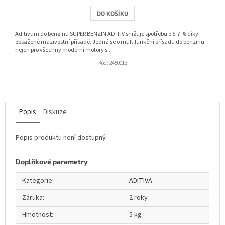
DO KOŠÍKU
Aditivum do benzinu SUPER BENZIN ADITIV snižuje spotřebu o 5-7 % díky
obsažené mazivostní přísadě. Jedná se o multifunkční přísadu do benzinu
nejen pro všechny moderní motory s...
Kód:
2450013
Popis
Diskuze
Popis produktu není dostupný
Doplňkové parametry
Kategorie
:
ADITIVA
Záruka
:
2 roky
Hmotnost
:
5 kg