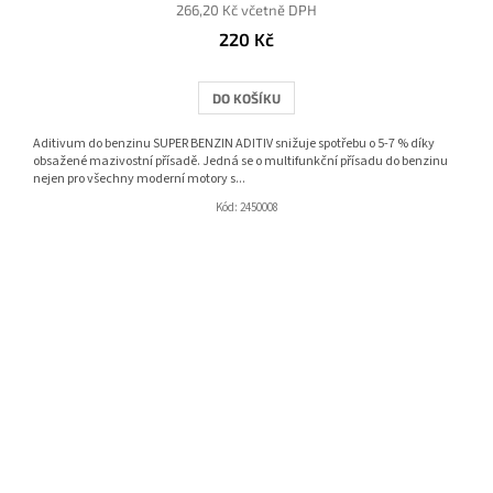
266,20 Kč včetně DPH
220 Kč
DO KOŠÍKU
Aditivum do benzinu SUPER BENZIN ADITIV snižuje spotřebu o 5-7 % díky
obsažené mazivostní přísadě. Jedná se o multifunkční přísadu do benzinu
nejen pro všechny moderní motory s...
Kód:
2450008