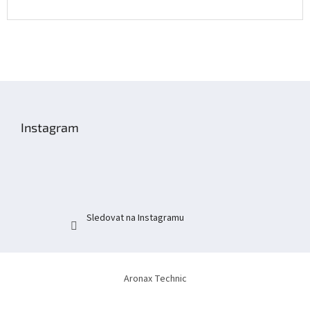
Z
á
p
Instagram
a
t
í
Sledovat na Instagramu
Aronax Technic