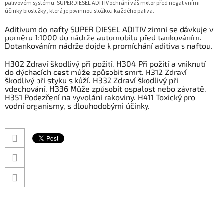
palivovém systému. SUPER DIESEL ADITIV ochrání váš motor před negativními
účinky biosložky, která je povinnou složkou každého paliva.
Aditivum do nafty SUPER DIESEL ADITIV zimní se dávkuje v
poměru 1:1000 do nádrže automobilu před tankováním.
Dotankováním nádrže dojde k promíchání aditiva s naftou.
H302 Zdraví škodlivý při požití. H304 Při požití a vniknutí
do dýchacích cest může způsobit smrt. H312 Zdraví
škodlivý při styku s kůží. H332 Zdraví škodlivý při
vdechování. H336 Může způsobit ospalost nebo závratě.
H351 Podezření na vyvolání rakoviny. H411 Toxický pro
vodní organismy, s dlouhodobými účinky.