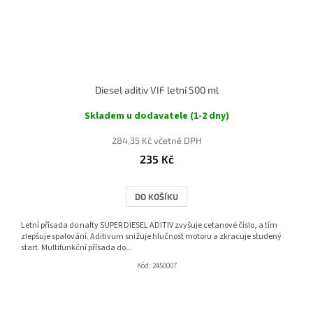
Diesel aditiv VIF letní 500 ml
Skladem u dodavatele (1-2 dny)
284,35 Kč včetně DPH
235 Kč
DO KOŠÍKU
Letní přísada do nafty SUPER DIESEL ADITIV zvyšuje cetanové číslo, a tím
zlepšuje spalování. Aditivum snižuje hlučnost motoru a zkracuje studený
start. Multifunkční přísada do...
Kód:
2450007