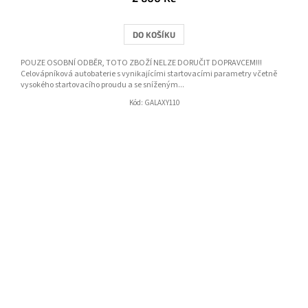
z
5
DO KOŠÍKU
hvězdiček.
POUZE OSOBNÍ ODBĚR, TOTO ZBOŽÍ NELZE DORUČIT DOPRAVCEM!!!
Celovápníková autobaterie s vynikajícími startovacími parametry včetně
vysokého startovacího proudu a se sníženým...
Kód:
GALAXY110