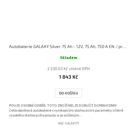
Autobaterie GALAXY Silver 75 Ah - 12V, 75 Ah, 750 A EN / pravá
Skladem
2 230,03 Kč včetně DPH
1 843 Kč
DO KOŠÍKU
POUZE OSOBNÍ ODBĚR, TOTO ZBOŽÍ NELZE DORUČIT DOPRAVCEM!!!
Celovápníková autobaterie s vynikajícími startovacími parametry včetně
vysokého startovacího proudu a se sníženým...
Kód:
GALAXY75