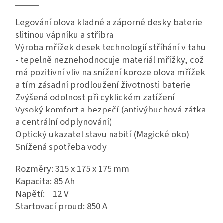
Legování olova kladné a záporné desky baterie
slitinou vápníku a stříbra
Výroba mřížek desek technologií stříhání v tahu
- tepelně neznehodnocuje materiál mřížky, což
má pozitivní vliv na snížení koroze olova mřížek
a tím zásadní prodloužení životnosti baterie
Zvýšená odolnost při cyklickém zatížení
Vysoký komfort a bezpečí (antivýbuchová zátka
a centrální odplynování)
Optický ukazatel stavu nabití (Magické oko)
Snížená spotřeba vody
Rozměry: 315 x 175 x 175 mm
Kapacita: 85 Ah
Napětí: 12 V
Startovací proud: 850 A