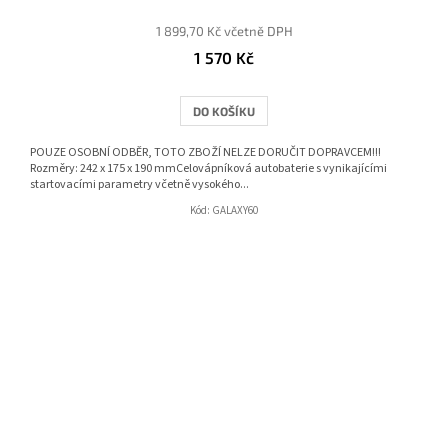
1 899,70 Kč včetně DPH
1 570 Kč
DO KOŠÍKU
POUZE OSOBNÍ ODBĚR, TOTO ZBOŽÍ NELZE DORUČIT DOPRAVCEM!!!
Rozměry: 242 x 175 x 190 mmCelovápníková autobaterie s vynikajícími
startovacími parametry včetně vysokého...
Kód:
GALAXY60