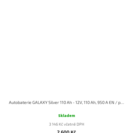
Autobaterie GALAXY Silver 110 Ah - 12V, 110 Ah, 950 A EN / pravá
Průměrné
hodnocení
Skladem
produktu
3 146 Kč včetně DPH
je
2 600 Kč
5,0