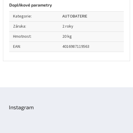
Doplňkové parametry
Kategorie
:
AUTOBATERIE
Záruka
:
2 roky
Hmotnost
:
20 kg
EAN
:
4016987119563
Z
á
p
Instagram
a
t
í