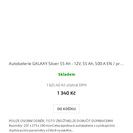
Autobaterie GALAXY Silver 55 Ah - 12V, 55 Ah, 500 A EN / pravá
Skladem
1 621,40 Kč včetně DPH
1 340 Kč
DO KOŠÍKU
POUZE OSOBNÍ ODBĚR, TOTO ZBOŽÍ NELZE DORUČIT DOPRAVCEM!!!
Rozměry: 207 x 175 x 190 mmCelovápníková autobaterie s vynikajícími
startovacími parametry včetně vysokého...