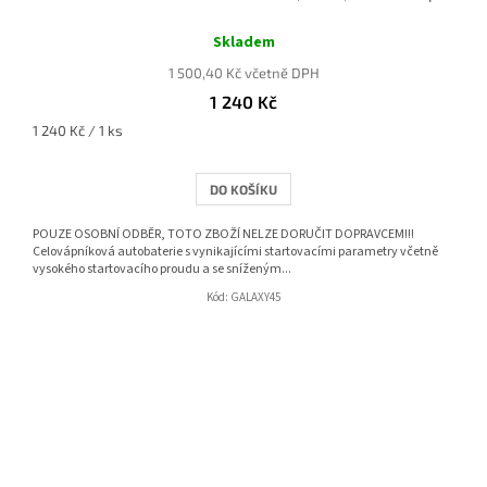
Průměrné
hodnocení
Skladem
produktu
1 500,40 Kč včetně DPH
je
1 240 Kč
4,2
z
Měrná
1 240 Kč / 1 ks
5
cena:
hvězdiček.
DO KOŠÍKU
POUZE OSOBNÍ ODBĚR, TOTO ZBOŽÍ NELZE DORUČIT DOPRAVCEM!!!
Celovápníková autobaterie s vynikajícími startovacími parametry včetně
vysokého startovacího proudu a se sníženým...
Kód:
GALAXY45