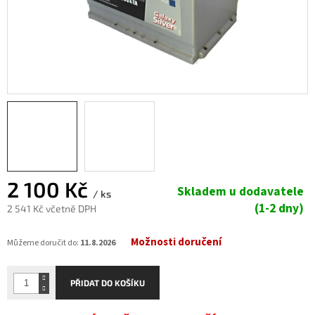
2 100 Kč
Skladem u dodavatele
/ ks
(1-2 dny)
2 541 Kč včetně DPH
Měrná
Možnosti doručení
cena:
Můžeme doručit do:
11.8.2026
PŘIDAT DO KOŠÍKU