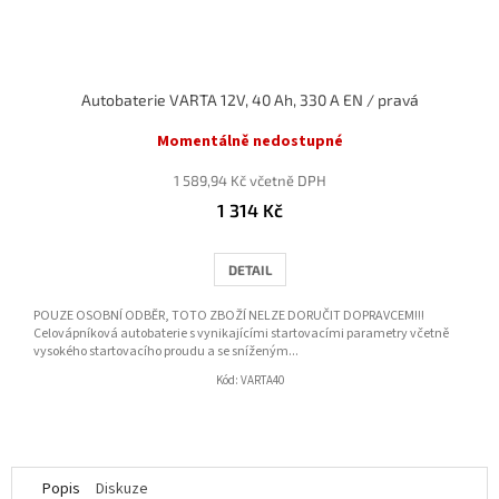
Autobaterie VARTA 12V, 40 Ah, 330 A EN / pravá
Momentálně nedostupné
1 589,94 Kč včetně DPH
1 314 Kč
DETAIL
POUZE OSOBNÍ ODBĚR, TOTO ZBOŽÍ NELZE DORUČIT DOPRAVCEM!!!
Celovápníková autobaterie s vynikajícími startovacími parametry včetně
vysokého startovacího proudu a se sníženým...
Kód:
VARTA40
Popis
Diskuze