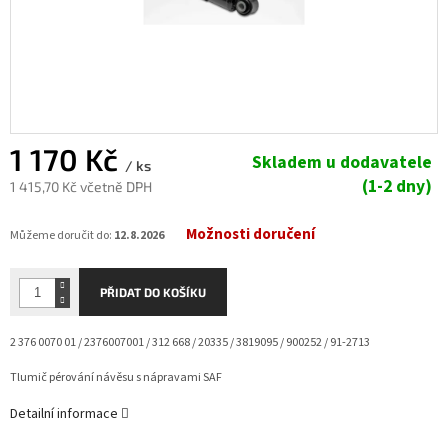
1 170 Kč
Skladem u dodavatele
/ ks
(1-2 dny)
1 415,70 Kč včetně DPH
Měrná
Možnosti doručení
cena:
Můžeme doručit do:
12.8.2026
PŘIDAT DO KOŠÍKU
2 376 0070 01 / 2376007001 / 312 668 / 20335 / 3819095 / 900252 / 91-2713
Tlumič pérování návěsu s nápravami SAF
Detailní informace