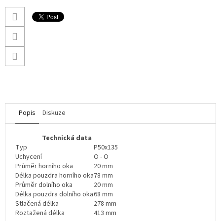
Popis
Diskuze
Technická data
Typ
P50x135
Uchycení
O - O
Průměr horního oka
20 mm
Délka pouzdra horního oka
78 mm
Průměr dolního oka
20 mm
Délka pouzdra dolního oka
68 mm
Stlačená délka
278 mm
Roztažená délka
413 mm