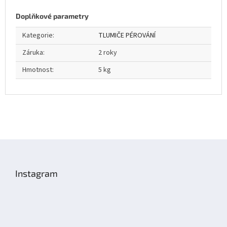
Doplňkové parametry
Kategorie
:
TLUMIČE PÉROVÁNÍ
Záruka
:
2 roky
Hmotnost
:
5 kg
Z
á
p
Instagram
a
t
í