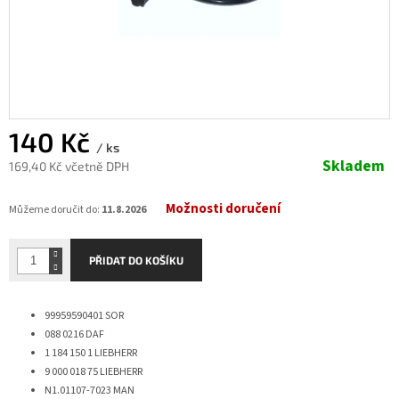
140 Kč
/ ks
Skladem
169,40 Kč včetně DPH
Měrná
Možnosti doručení
cena:
Můžeme doručit do:
11.8.2026
PŘIDAT DO KOŠÍKU
99959590401 SOR
088 0216
DAF
1 184 150 1
LIEBHERR
9 000 018 75
LIEBHERR
N1.01107-7023
MAN