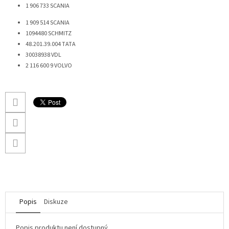
1 906 733
SCANIA
1 909 514
SCANIA
1094480
SCHMITZ
48.201.39.004
TATA
30038938
VDL
2 116 600 9
VOLVO
Popis
Diskuze
Popis produktu není dostupný