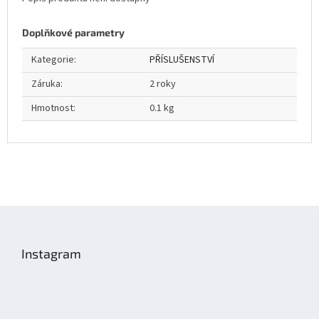
Doplňkové parametry
Kategorie
:
PŘÍSLUŠENSTVÍ
Záruka
:
2 roky
Hmotnost
:
0.1 kg
Z
á
p
Instagram
a
t
í