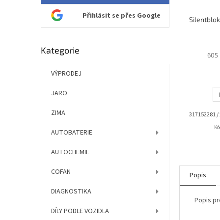
Přihlásit se přes Google
Přeskočit
Kategorie
605 
kategorie
VÝPRODEJ
JARO
ZIMA
317152281 /
Kó
AUTOBATERIE
AUTOCHEMIE
COFAN
Popis
DIAGNOSTIKA
Popis pr
DÍLY PODLE VOZIDLA