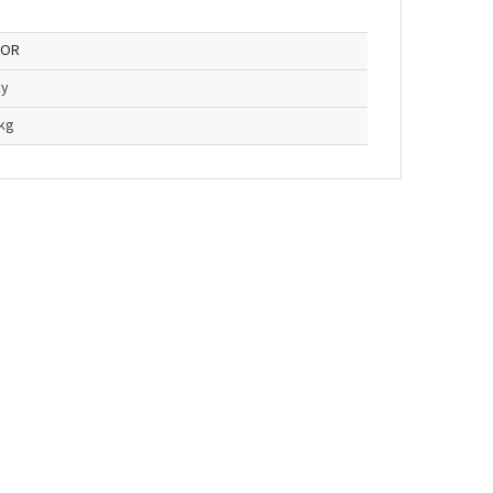
OR
ky
 kg