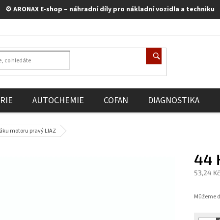
⚙️ ARONAX E-shop – náhradní díly pro nákladní vozidla a techniku
RIE
AUTOCHEMIE
COFAN
DIAGNOSTIKA
áku motoru pravý LIAZ
44 
53,24 K
Měrná
cena:
Můžeme do