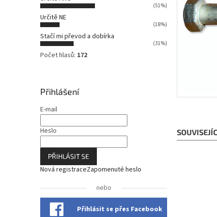
n
(51%)
n
Určitě NE
í
(18%)
p
Stačí mi převod a dobírka
a
(31%)
n
Počet hlasů:
172
e
l
Přihlášení
E-mail
Heslo
SOUVISEJÍ
PŘIHLÁSIT SE
Nová registrace
Zapomenuté heslo
nebo
Přihlásit se přes Facebook