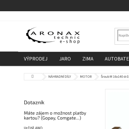
Přejít
na
obsah
VÝPRODEJ
JARO
ZIMA
AUTOBATE
Domů
NÁHRADNÍ DÍLY
MOTOR
Šroub M 16x140 drž
P
o
Dotazník
s
t
Máte zájem o možnost platby
r
kartou? (Gopay, Comgate...)
a
Určitě ANO