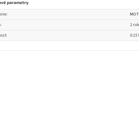
ové parametry
orie
:
MOT
a
:
2 ro
ost
:
0.15