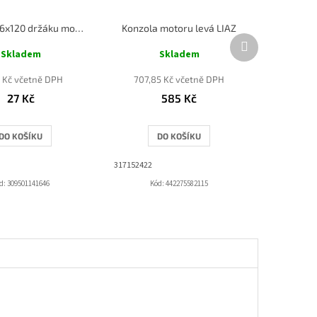
Šroub M 16x120 držáku motoru levý LIAZ
Konzola motoru levá LIAZ
Další
produkt
Skladem
Skladem
7 Kč včetně DPH
707,85 Kč včetně DPH
27 Kč
585 Kč
DO KOŠÍKU
DO KOŠÍKU
317152422
d:
309501141646
Kód:
442275582115