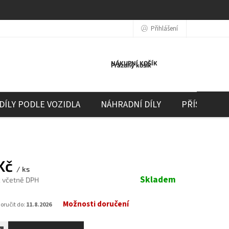
Přihlášení
NÁKUPNÍ KOŠÍK
Prázdný košík
DÍLY PODLE VOZIDLA
NÁHRADNÍ DÍLY
PŘÍSLUŠEN
Kč
/ ks
Skladem
č včetně DPH
Možnosti doručení
ručit do:
11.8.2026