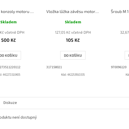
Silentblok konzoly motoru LIAZ
Vložka lůžka závěsu motoru LIAZ
Skladem
Skladem
Kč včetně DPH
127,05 Kč včetně DPH
32,6
500 Kč
105 Kč
DO KOŠÍKU
DO KOŠÍKU
 273511220112
317158021
970096120
d:
442271510405
Kód:
442253910335
Kó
Diskuze
oduktu není dostupný