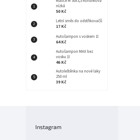
Matice M 30x3,5 korunková
nízká
50 Kč
Letní směs do odstřikovačů
17 Kč
Autošampon s voskem 1l
64 Kč
Autošampon MAX bez
vosku 1l
46 Kč
Autoleštěnka na nové laky
250 ml
39 Kč
Z
á
p
Instagram
a
t