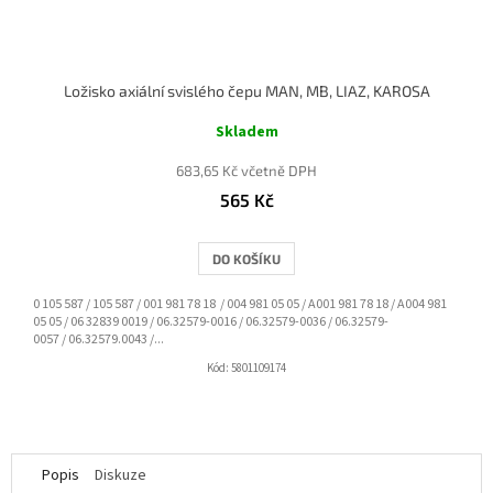
Ložisko axiální svislého čepu MAN, MB, LIAZ, KAROSA
Skladem
683,65 Kč včetně DPH
565 Kč
DO KOŠÍKU
0 105 587 / 105 587 / 001 981 78 18 / 004 981 05 05 / A001 981 78 18 / A004 981
05 05 / 06 32839 0019 / 06.32579-0016 / 06.32579-0036 / 06.32579-
0057 / 06.32579.0043 /...
Kód:
5801109174
Popis
Diskuze