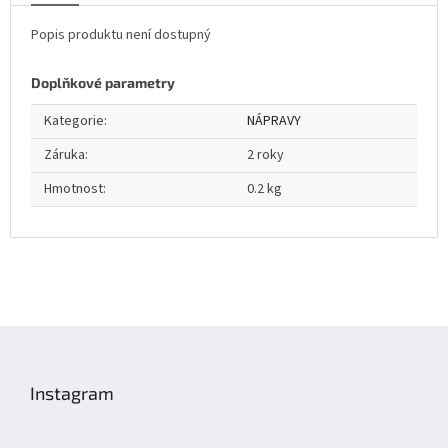
Popis produktu není dostupný
Doplňkové parametry
Kategorie
:
NÁPRAVY
Záruka
:
2 roky
Hmotnost
:
0.2 kg
Z
á
p
Instagram
a
t
í