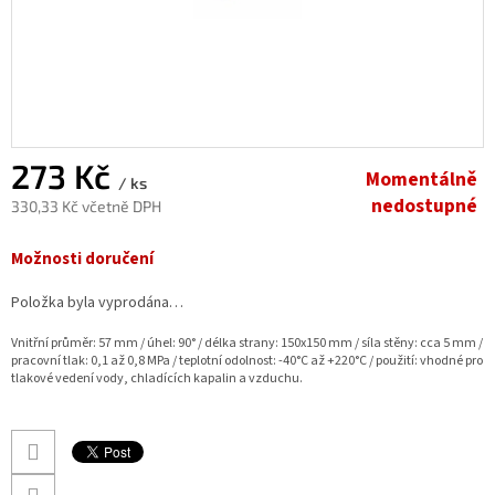
273 Kč
Momentálně
/ ks
nedostupné
330,33 Kč včetně DPH
Měrná
Možnosti doručení
cena:
Položka byla vyprodána…
Vnitřní průměr: 57 mm / úhel: 90° / délka strany: 150x150 mm / síla stěny: cca 5 mm /
pracovní tlak: 0,1 až 0,8 MPa / teplotní odolnost: -40°C až +220°C / použití: vhodné pro
tlakové vedení vody, chladících kapalin a vzduchu.