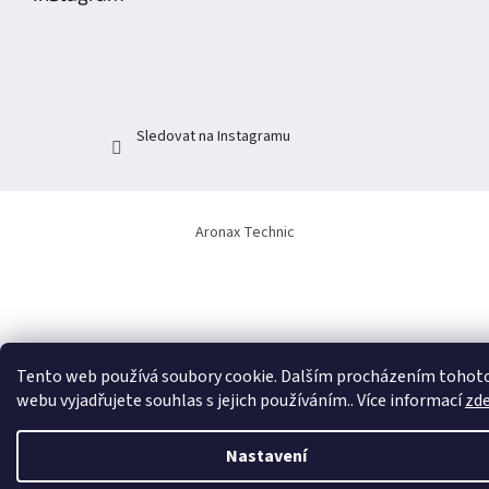
a
t
í
Sledovat na Instagramu
Aronax Technic
Tento web používá soubory cookie. Dalším procházením tohot
webu vyjadřujete souhlas s jejich používáním.. Více informací
zd
Nastavení