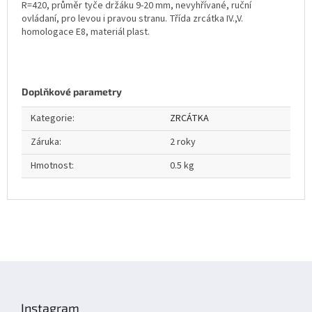
R=420, průměr tyče držáku 9-20 mm, nevyhřívané, ruční
ovládaní, pro levou i pravou stranu. Třída zrcátka IV.,V.
homologace E8, materiál plast.
Doplňkové parametry
Kategorie
:
ZRCÁTKA
Záruka
:
2 roky
Hmotnost
:
0.5 kg
Z
á
p
Instagram