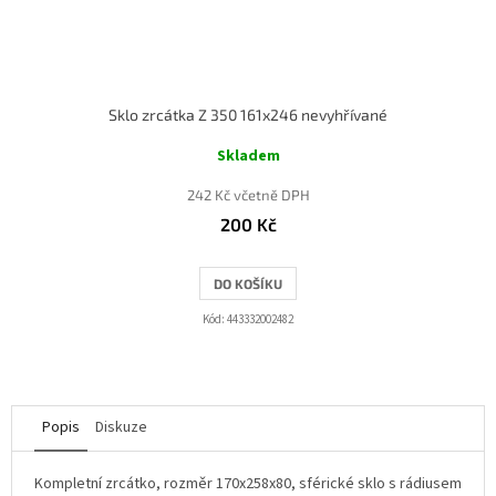
Sklo zrcátka Z 350 161x246 nevyhřívané
Skladem
242 Kč včetně DPH
200 Kč
DO KOŠÍKU
Kód:
443332002482
Popis
Diskuze
Kompletní zrcátko, rozměr 170x258x80, sférické sklo s rádiusem