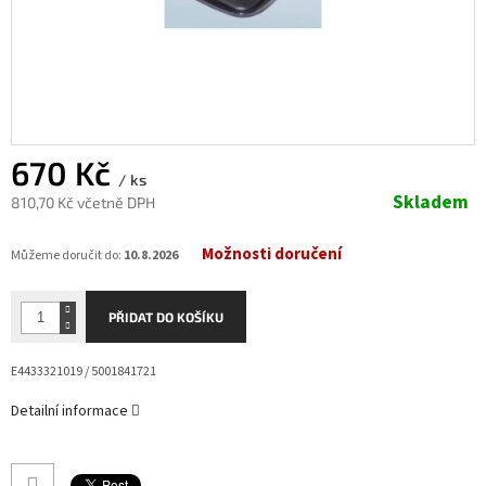
670 Kč
/ ks
Skladem
810,70 Kč včetně DPH
Měrná
Možnosti doručení
cena:
Můžeme doručit do:
10.8.2026
PŘIDAT DO KOŠÍKU
E4433321019 / 5001841721
Detailní informace