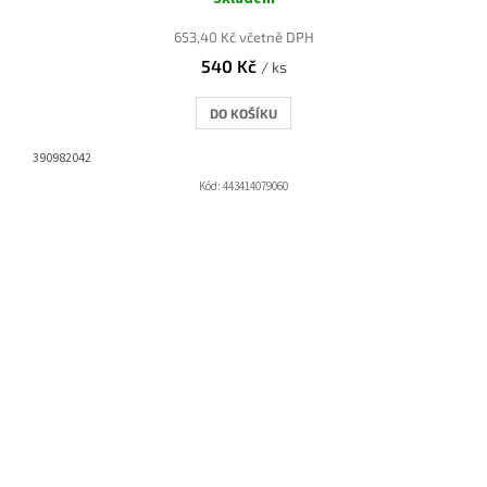
653,40 Kč včetně DPH
540 Kč
/ ks
DO KOŠÍKU
390982042
Kód:
443414079060