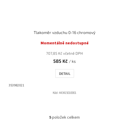
Tlakoměr vzduchu 0-16 chromový
Momentálně nedostupné
707,85 Kč včetně DPH
585 Kč
/ ks
DETAIL
353982021
Kód:
443415010001
5
položek celkem
O
v