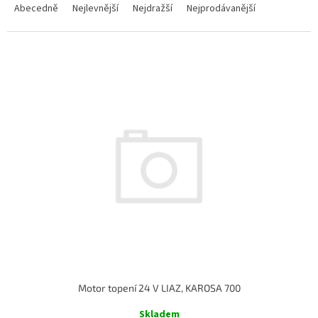
a
Abecedně
Nejlevnější
Nejdražší
Nejprodávanější
z
e
n
V
í
ý
p
p
r
i
o
s
d
p
u
r
k
o
t
d
ů
u
k
t
ů
Motor topení 24 V LIAZ, KAROSA 700
Skladem