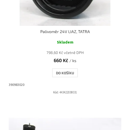
Palivoměr 24V LIAZ, TATRA
Skladem
798,60 Kč včetně DPH
660 Kč
/ ks
DO KOŠÍKU
390983020
Kód:
443422038031