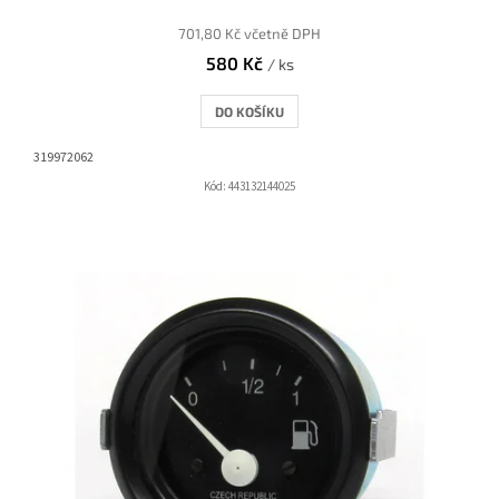
701,80 Kč včetně DPH
580 Kč
/ ks
DO KOŠÍKU
319972062
Kód:
443132144025