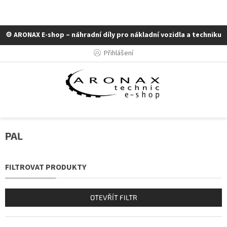
⚙️ ARONAX E-shop – náhradní díly pro nákladní vozidla a techniku
Přejít
Přihlášení
na
obsah
PAL
OTEVŘÍT FILTR
Ř