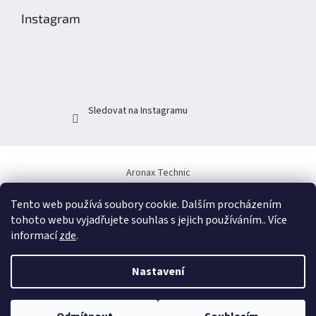
p
Instagram
a
t
í
Sledovat na Instagramu
Aronax Technic
Tento web používá soubory cookie. Dalším procházením
tohoto webu vyjadřujete souhlas s jejich používáním.. Více
informací
zde
.
Nastavení