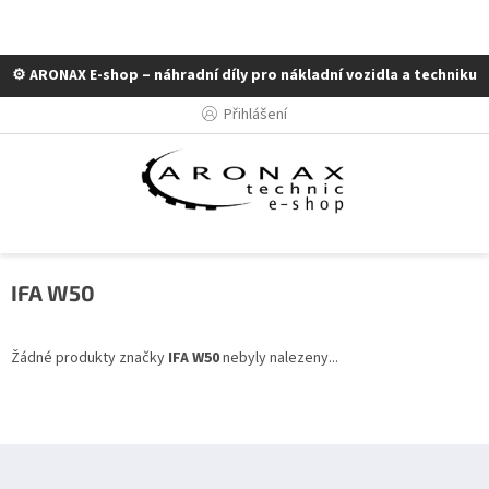
⚙️ ARONAX E-shop – náhradní díly pro nákladní vozidla a techniku
Přejít
Přihlášení
na
obsah
IFA W50
Žádné produkty značky
IFA W50
nebyly nalezeny...
Z
á