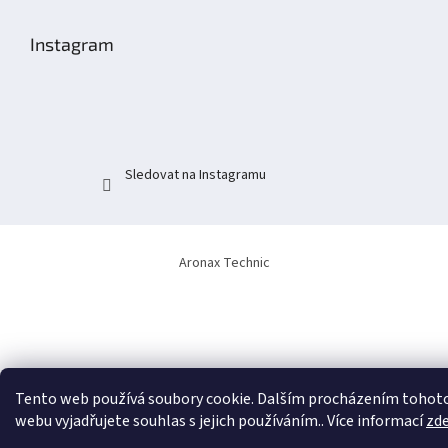
á
p
Instagram
a
t
í
Sledovat na Instagramu
Aronax Technic
Tento web používá soubory cookie. Dalším procházením tohot
webu vyjadřujete souhlas s jejich používáním.. Více informací
zd