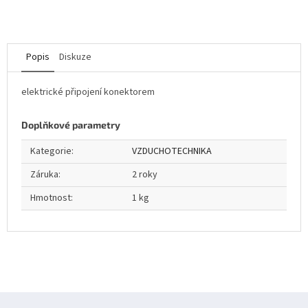
Popis
Diskuze
elektrické připojení konektorem
Doplňkové parametry
Kategorie
:
VZDUCHOTECHNIKA
Záruka
:
2 roky
Hmotnost
:
1 kg
Z