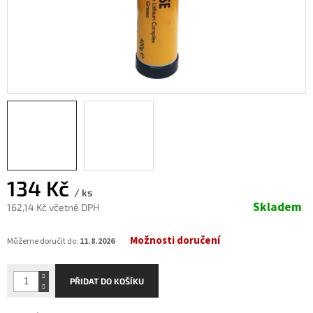
134 Kč
/ ks
Skladem
162,14 Kč včetně DPH
Měrná
Možnosti doručení
cena:
Můžeme doručit do:
11.8.2026
PŘIDAT DO KOŠÍKU