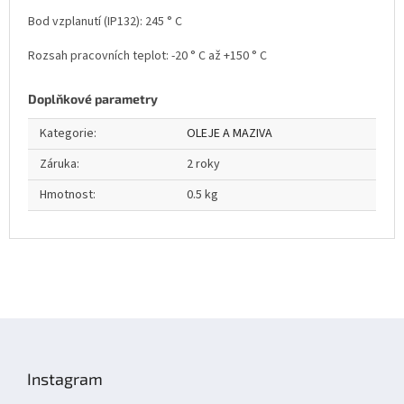
Bod vzplanutí (IP132): 245 ° C
Rozsah pracovních teplot: -20 ° C až +150 ° C
Doplňkové parametry
Kategorie
:
OLEJE A MAZIVA
Záruka
:
2 roky
Hmotnost
:
0.5 kg
Z
á
p
Instagram
a