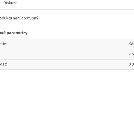
Diskuze
oduktu není dostupný
ové parametry
orie
:
KA
a
:
2 
ost
:
0.0