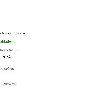
Průchodka trysky omývače čelního skla
Skladem
 Kč včetně DPH
4 Kč
DO KOŠÍKU
d:
273121040564