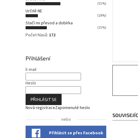
n
(51%)
n
Určitě NE
í
(18%)
p
Stačí mi převod a dobírka
a
(31%)
n
Počet hlasů:
172
e
l
Přihlášení
E-mail
Heslo
PŘIHLÁSIT SE
Nová registrace
Zapomenuté heslo
SOUVISEJÍ
nebo
Přihlásit se přes Facebook