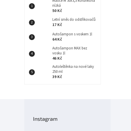
Matice M 30x3,5 korunková
nízká
50 Kč
Letní směs do odstřikovačů
17 Kč
Autošampon s voskem 1l
64 Kč
Autošampon MAX bez
vosku 1l
46 Kč
Autoleštěnka na nové laky
250 ml
39 Kč
Z
á
p
Instagram
a
t