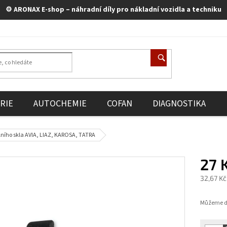
⚙️ ARONAX E-shop – náhradní díly pro nákladní vozidla a techniku
RIE
AUTOCHEMIE
COFAN
DIAGNOSTIKA
ního skla AVIA, LIAZ, KAROSA, TATRA
27 
32,67 K
Měrná
cena:
Můžeme do