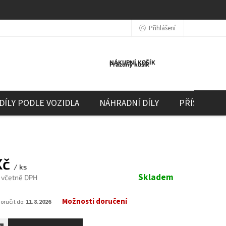
Přihlášení
NÁKUPNÍ KOŠÍK
Prázdný košík
DÍLY PODLE VOZIDLA
NÁHRADNÍ DÍLY
PŘÍSLUŠEN
Kč
/ ks
Skladem
č včetně DPH
Možnosti doručení
ručit do:
11.8.2026