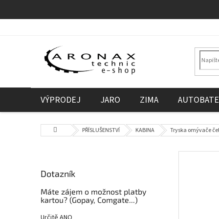
Přejít
na
obsah
VÝPRODEJ
JARO
ZIMA
AUTOBATE
Domů
PŘÍSLUŠENSTVÍ
KABINA
Tryska omývače čel
P
o
Dotazník
s
t
Máte zájem o možnost platby
r
kartou? (Gopay, Comgate...)
a
Určitě ANO