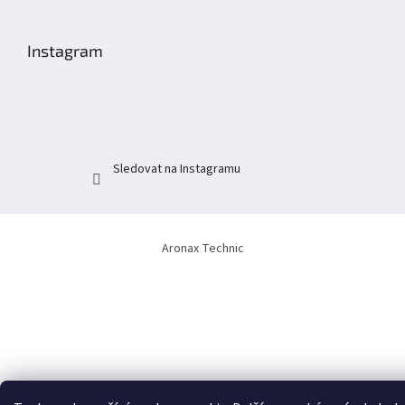
á
p
Instagram
a
t
í
Sledovat na Instagramu
Aronax Technic