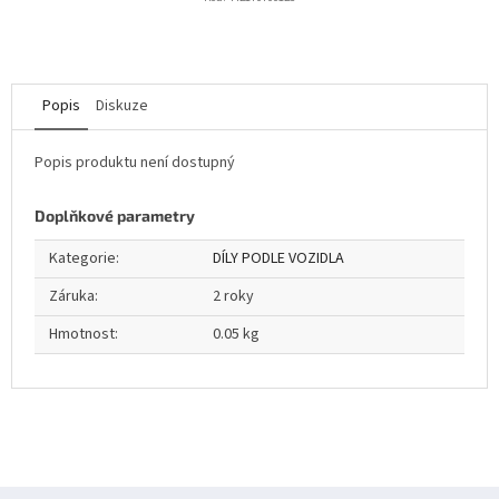
Popis
Diskuze
Popis produktu není dostupný
Doplňkové parametry
Kategorie
:
DÍLY PODLE VOZIDLA
Záruka
:
2 roky
Hmotnost
:
0.05 kg
Z