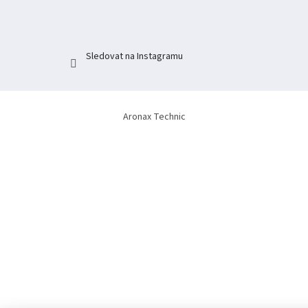
í
Sledovat na Instagramu
Aronax Technic