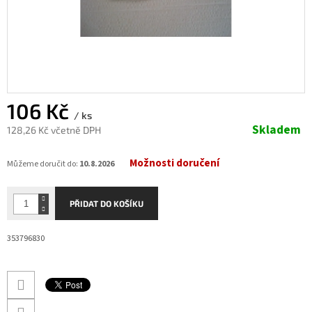
106 Kč
/ ks
Skladem
128,26 Kč včetně DPH
Měrná
Možnosti doručení
cena:
Můžeme doručit do:
10.8.2026
PŘIDAT DO KOŠÍKU
353796830