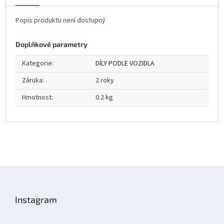
Popis produktu není dostupný
Doplňkové parametry
Kategorie
:
DÍLY PODLE VOZIDLA
Záruka
:
2 roky
Hmotnost
:
0.2 kg
Z
á
p
Instagram
a
t