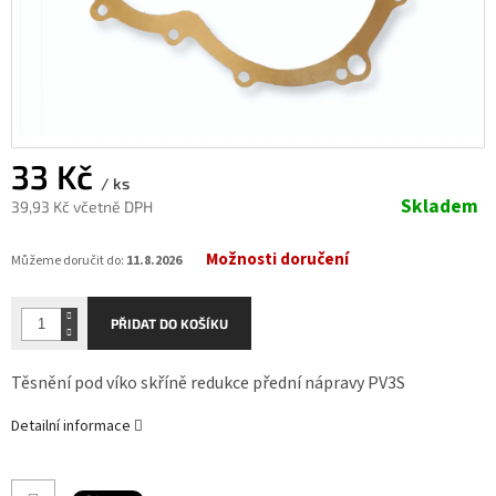
33 Kč
/ ks
Skladem
39,93 Kč včetně DPH
Měrná
Možnosti doručení
cena:
Můžeme doručit do:
11.8.2026
PŘIDAT DO KOŠÍKU
Těsnění pod víko skříně redukce přední nápravy PV3S
Detailní informace