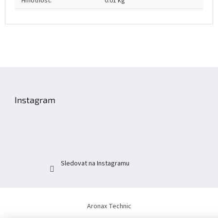
Hmotnost
:
0.01 kg
Z
á
p
Instagram
a
t
í
Sledovat na Instagramu
Aronax Technic