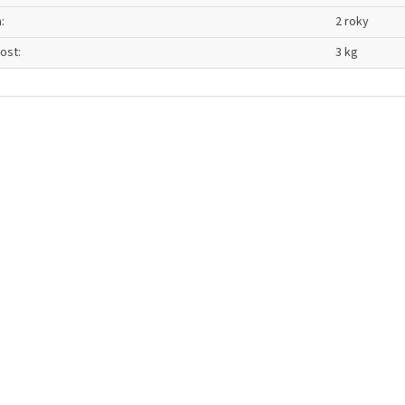
a
:
2 roky
ost
:
3 kg