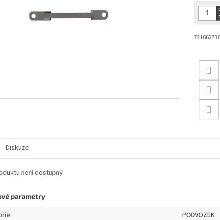
73166273
Diskuze
oduktu není dostupný
ové parametry
orie
:
PODVOZEK