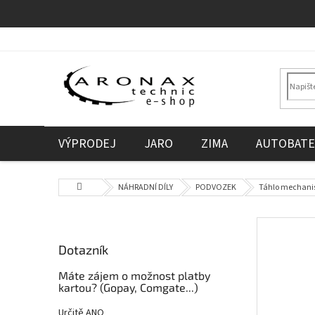
Přejít
na
obsah
VÝPRODEJ
JARO
ZIMA
AUTOBATE
Domů
NÁHRADNÍ DÍLY
PODVOZEK
Táhlo mechani
P
o
Dotazník
s
t
Máte zájem o možnost platby
r
kartou? (Gopay, Comgate...)
a
Určitě ANO