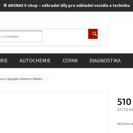
⚙️ ARONAX E-shop – náhradní díly pro nákladní vozidla a techniku
RIE
AUTOCHEMIE
COFAN
DIAGNOSTIKA
smu sklápění 450mm PANAV
510
617,10 K
Měrná
cena:
Můžeme do