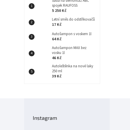
Sada na demontáž ABC
spojek RAUFOSS
5 250 Kč
Letní směs do odstřikovačů
17 Kč
Autošampon s voskem 1l
64 Kč
Autošampon MAX bez
vosku 1l
46 Kč
Autoleštěnka na nové laky
250 ml
39 Kč
Z
á
p
Instagram
a
t