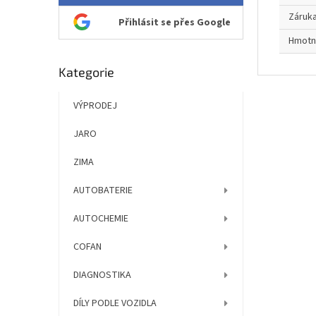
Záruk
Přihlásit se přes Google
Hmotn
Přeskočit
Kategorie
kategorie
VÝPRODEJ
JARO
ZIMA
AUTOBATERIE
AUTOCHEMIE
COFAN
DIAGNOSTIKA
DÍLY PODLE VOZIDLA