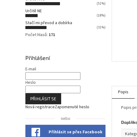
n
(51%)
n
Určitě NE
í
(18%)
p
Stačí mi převod a dobírka
a
(31%)
n
Počet hlasů:
171
e
l
Přihlášení
E-mail
Heslo
Popis
PŘIHLÁSIT SE
Nová registrace
Zapomenuté heslo
Popis pr
nebo
Doplňk
Přihlásit se přes Facebook
Kateg