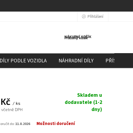
Přihlášení
NÁKUPNÍ KOŠÍK
Prázdný košík
DÍLY PODLE VOZIDLA
NÁHRADNÍ DÍLY
PŘÍSLUŠEN
Skladem u
 Kč
dodavatele (1-2
/ ks
dny)
č včetně DPH
Možnosti doručení
ručit do:
11.8.2026