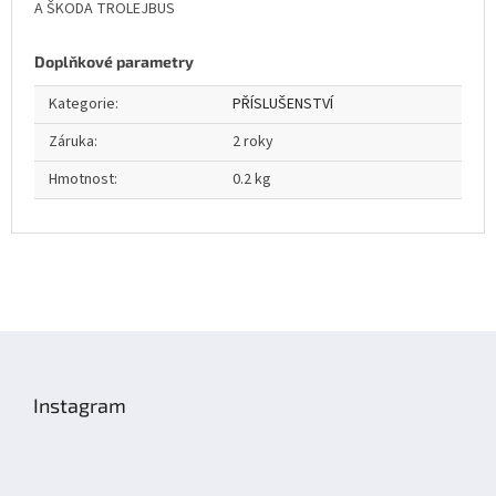
A ŠKODA TROLEJBUS
Doplňkové parametry
Kategorie
:
PŘÍSLUŠENSTVÍ
Záruka
:
2 roky
Hmotnost
:
0.2 kg
Z
á
p
Instagram
a
t
í