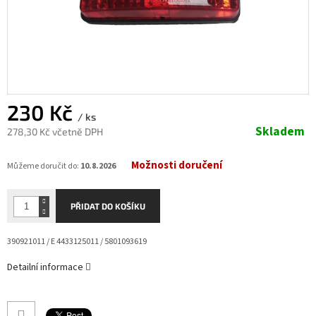
230 Kč
/ ks
Skladem
278,30 Kč včetně DPH
Měrná
Možnosti doručení
cena:
Můžeme doručit do:
10.8.2026
PŘIDAT DO KOŠÍKU
390921011 / E 4433125011 / 5801093619
Detailní informace