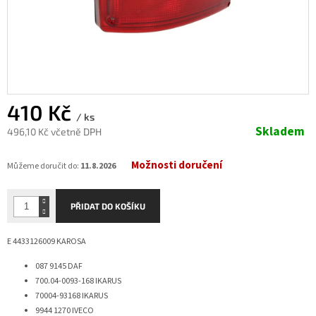
410 Kč
/ ks
Skladem
496,10 Kč včetně DPH
Měrná
Možnosti doručení
cena:
Můžeme doručit do:
11.8.2026
PŘIDAT DO KOŠÍKU
E 4433126009 KAROSA
087 9145
DAF
700.04-0093-168
IKARUS
70004-93168
IKARUS
9944 1270
IVECO