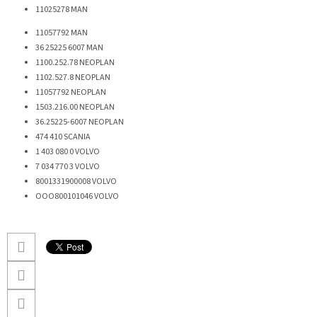
11025278
MAN
11057792
MAN
36 25225 6007
MAN
1100.252.78
NEOPLAN
1102.527.8
NEOPLAN
11057792
NEOPLAN
1503.216.00
NEOPLAN
36.25225-6007
NEOPLAN
474 410
SCANIA
1 403 080 0
VOLVO
7 034 770 3
VOLVO
8001331900008
VOLVO
OOO800101046 VOLVO