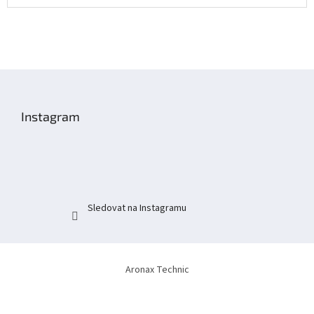
Z
á
p
Instagram
a
t
í
Sledovat na Instagramu
Aronax Technic