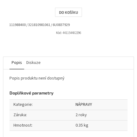
DO KOŠÍKU
111988400 / 321810981061 / 6U0837929
Kód:
441154482296
Popis
Diskuze
Popis produktu není dostupný
Doplňkové parametry
Kategorie
:
NÁPRAVY
Záruka
:
2 roky
Hmotnost
:
0.35 kg