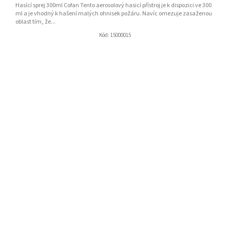
Hasící sprej 300ml Cofan Tento aerosolový hasicí přístroj je k dispozici ve 300
ml a je vhodný k hašení malých ohnisek požáru. Navíc omezuje zasaženou
oblast tím, že...
Kód:
15000015