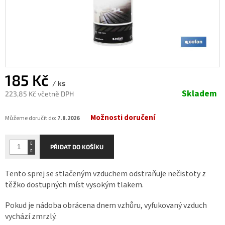
185 Kč
/ ks
Skladem
223,85 Kč včetně DPH
Měrná
Možnosti doručení
cena:
Můžeme doručit do:
7.8.2026
PŘIDAT DO KOŠÍKU
Tento sprej se stlačeným vzduchem odstraňuje nečistoty z
těžko dostupných míst vysokým tlakem.
Pokud je nádoba obrácena dnem vzhůru, vyfukovaný vzduch
vychází zmrzlý.