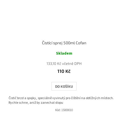
Čistící sprej 500ml Cofan
Skladem
133,10 Kč včetně DPH
110 Kč
DO KOŠÍKU
Čistič brzd a spojky, speciálně vyvinutý pro čištění na obtížných místech.
Rychle schne, aniž by zanechal stopu
Kód:
15000010