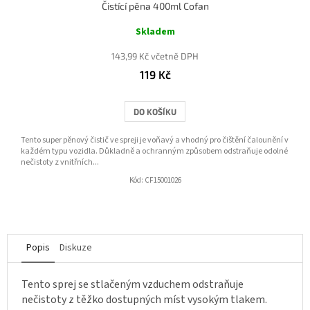
Čistící pěna 400ml Cofan
Skladem
143,99 Kč včetně DPH
119 Kč
DO KOŠÍKU
Tento super pěnový čistič ve spreji je voňavý a vhodný pro čištění čalounění v
každém typu vozidla. Důkladně a ochranným způsobem odstraňuje odolné
nečistoty z vnitřních...
Kód:
CF15001026
Popis
Diskuze
Tento sprej se stlačeným vzduchem odstraňuje
nečistoty z těžko dostupných míst vysokým tlakem.