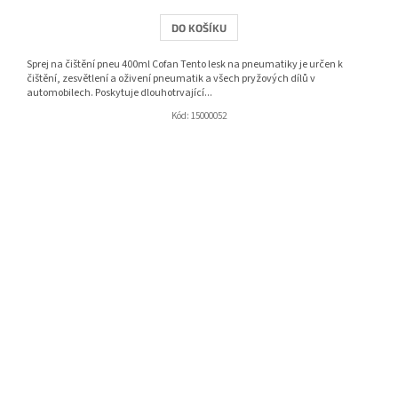
DO KOŠÍKU
Sprej na čištění pneu 400ml Cofan Tento lesk na pneumatiky je určen k
čištění, zesvětlení a oživení pneumatik a všech pryžových dílů v
automobilech. Poskytuje dlouhotrvající...
Kód:
15000052