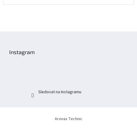
Z
á
p
Instagram
a
t
í
Sledovat na Instagramu
Aronax Technic