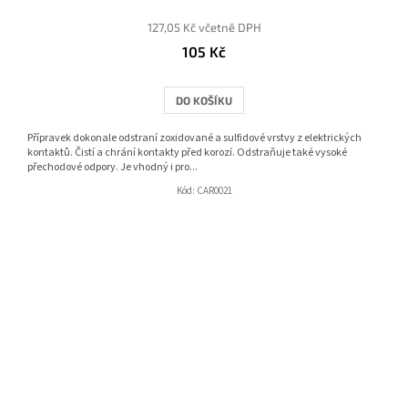
127,05 Kč včetně DPH
105 Kč
DO KOŠÍKU
Přípravek dokonale odstraní zoxidované a sulfidové vrstvy z elektrických
kontaktů. Čistí a chrání kontakty před korozí. Odstraňuje také vysoké
přechodové odpory. Je vhodný i pro...
Kód:
CAR0021