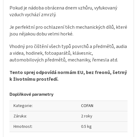
Pokud je nádoba obrácena dnem vzhůru, vyfukovaný
vzduch vychází zmrzlý.
Je perfektní pro ochlazení těch mechanických dílů, které
jsou nějakou dobu velmi horké.
Vhodný pro čištění všech typů povrchů a předmětů, audia
a videa, hodinek, fotoaparátů, klávesnic,
automobilových předmětů, mechaniky, řemesla atd.
Tento sprej odpovídá normám EU, bez freonů, šetrný
k životnímu prostředí.
Doplňkové parametry
Kategorie
:
COFAN
Záruka
:
2 roky
Hmotnost
:
0.5 kg