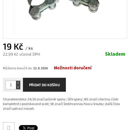
19 Kč
/ ks
Skladem
22,99 Kč včetně DPH
Měrná
Možnosti doručení
cena:
Můžeme doručit do:
11.8.2026
PŘIDAT DO KOŠÍKU
Charakteristika: 24/18 značí průměr spony / šíře spony; W1 značí všechny části
kompletně z pozinkované oceli; SK značí šestihrannou hlavu šroubu; další čísla
značí upínací rozsah.