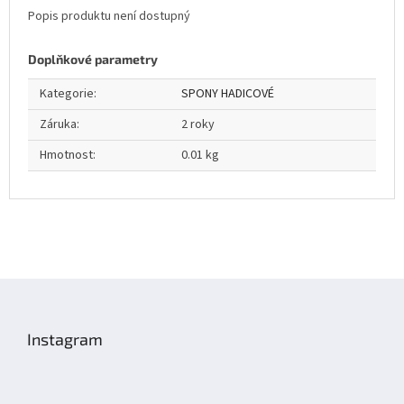
Popis produktu není dostupný
Doplňkové parametry
Kategorie
:
SPONY HADICOVÉ
Záruka
:
2 roky
Hmotnost
:
0.01 kg
Z
á
p
Instagram
a
t
í