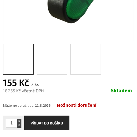
155 Kč
/ ks
Skladem
187,55 Kč včetně DPH
Měrná
Možnosti doručení
cena:
Můžeme doručit do:
11.8.2026
PŘIDAT DO KOŠÍKU