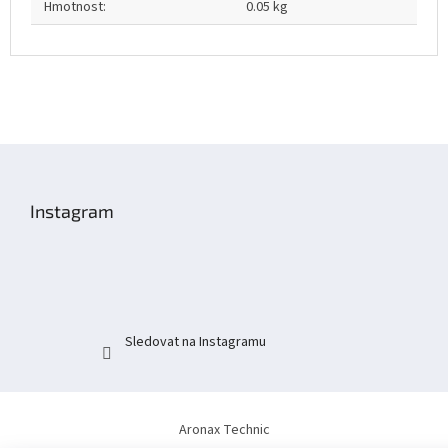
Hmotnost
:
0.05 kg
Z
á
p
Instagram
a
t
í
Sledovat na Instagramu
Aronax Technic