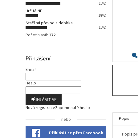
n
(51%)
n
Určitě NE
í
(18%)
p
Stačí mi převod a dobírka
a
(31%)
n
Počet hlasů:
172
e
l
Přihlášení
E-mail
Heslo
PŘIHLÁSIT SE
Nová registrace
Zapomenuté heslo
Popis
nebo
Přihlásit se přes Facebook
Popis pr