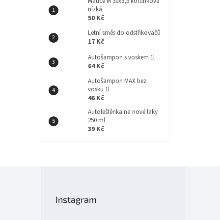
Matice M 30x3,5 korunková
nízká
50 Kč
Letní směs do odstřikovačů
17 Kč
Autošampon s voskem 1l
64 Kč
Autošampon MAX bez
vosku 1l
46 Kč
Autoleštěnka na nové laky
250 ml
39 Kč
Z
á
p
Instagram
a
t