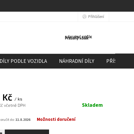
Přihlášení
NÁKUPNÍ KOŠÍK
Prázdný košík
DÍLY PODLE VOZIDLA
NÁHRADNÍ DÍLY
PŘÍSLUŠEN
 Kč
/ ks
Skladem
Kč včetně DPH
Možnosti doručení
ručit do:
11.8.2026