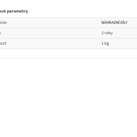
ové parametry
orie
:
NÁHRADNÍ DÍLY
a
:
2 roky
ost
:
1 kg