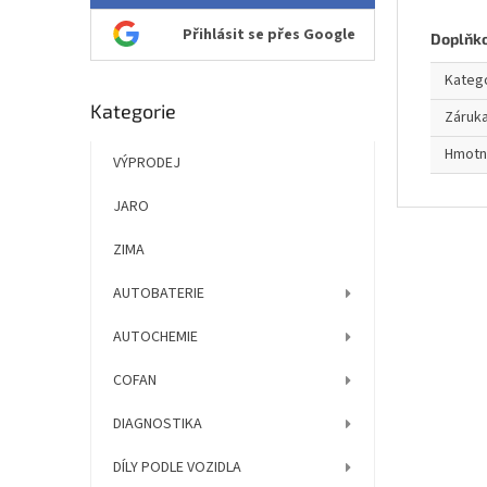
Přihlásit se přes Google
Doplňk
Kateg
Přeskočit
Kategorie
Záruk
kategorie
Hmotn
VÝPRODEJ
JARO
ZIMA
AUTOBATERIE
AUTOCHEMIE
COFAN
DIAGNOSTIKA
DÍLY PODLE VOZIDLA