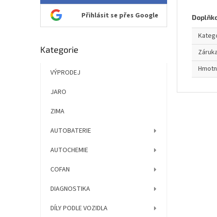
Přihlásit se přes Google
Doplňk
Kateg
Přeskočit
Kategorie
Záruk
kategorie
Hmotn
VÝPRODEJ
JARO
ZIMA
AUTOBATERIE
AUTOCHEMIE
COFAN
DIAGNOSTIKA
DÍLY PODLE VOZIDLA