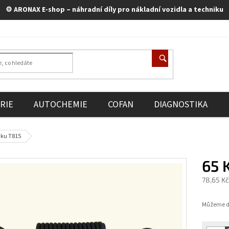
⚙️ ARONAX E-shop – náhradní díly pro nákladní vozidla a techniku
RIE
AUTOCHEMIE
COFAN
DIAGNOSTIKA
uku T815
65 
78,65 K
Měrná
cena:
Můžeme do