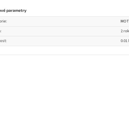
ové parametry
orie
:
MOT
a
:
2 ro
ost
:
0.01