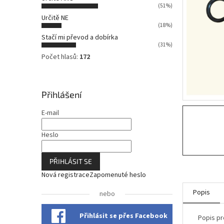
n
(51%)
n
Určitě NE
í
(18%)
p
Stačí mi převod a dobírka
a
(31%)
n
Počet hlasů:
172
e
l
Přihlášení
E-mail
Heslo
PŘIHLÁSIT SE
Nová registrace
Zapomenuté heslo
Popis
nebo
Přihlásit se přes Facebook
Popis pr