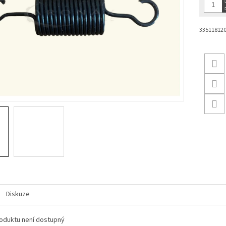
33511812
Diskuze
oduktu není dostupný