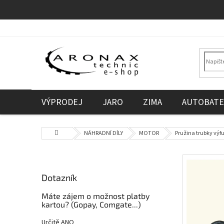
Přejít
na
obsah
VÝPRODEJ
JARO
ZIMA
AUTOBATE
Domů
NÁHRADNÍ DÍLY
MOTOR
Pružina trubky výf
P
o
Dotazník
s
t
Máte zájem o možnost platby
r
kartou? (Gopay, Comgate...)
a
Určitě ANO