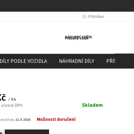
Přihlášení
NÁKUPNÍ KOŠÍK
Prázdný košík
DÍLY PODLE VOZIDLA
NÁHRADNÍ DÍLY
PŘÍSLUŠEN
Kč
/ ks
Skladem
č včetně DPH
Možnosti doručení
ručit do:
11.8.2026