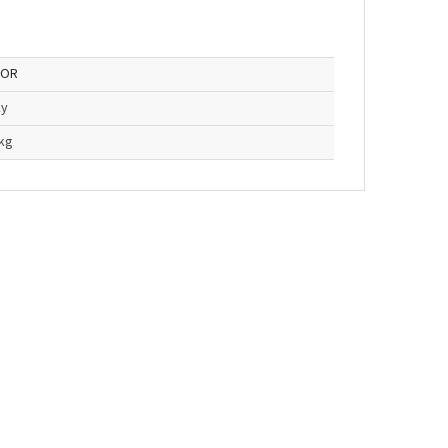
OR
ky
 kg