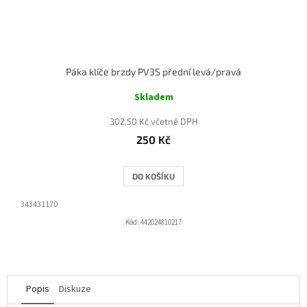
Páka klíče brzdy PV3S přední levá/pravá
Skladem
302,50 Kč včetně DPH
250 Kč
DO KOŠÍKU
343431170
Kód:
442024810217
Popis
Diskuze