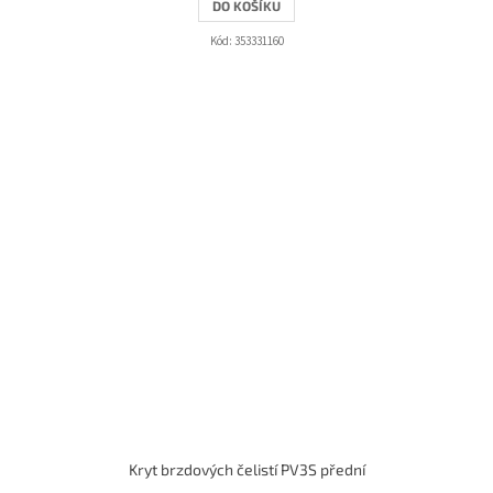
DO KOŠÍKU
Kód:
353331160
Kryt brzdových čelistí PV3S přední