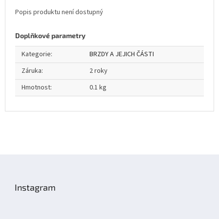
Popis produktu není dostupný
Doplňkové parametry
Kategorie
:
BRZDY A JEJICH ČÁSTI
Záruka
:
2 roky
Hmotnost
:
0.1 kg
Z
á
p
Instagram
a
t
í