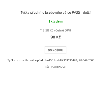
Tyčka předního brzdového válce PV3S - delší
Skladem
118,58 Kč včetně DPH
98 Kč
DO KOŠÍKU
Tyčka brzdového válce předního PV3S - delší 353530420 / 20-042-7506
Kód:
442375060428