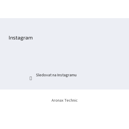
Z
á
p
Instagram
a
t
í
Sledovat na Instagramu
Aronax Technic