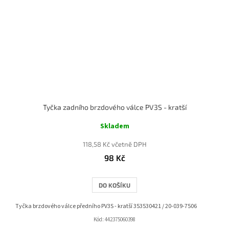
Tyčka zadního brzdového válce PV3S - kratší
Skladem
118,58 Kč včetně DPH
98 Kč
DO KOŠÍKU
Tyčka brzdového válce předního PV3S - kratší 353530421 / 20-039-7506
Kód:
442375060398