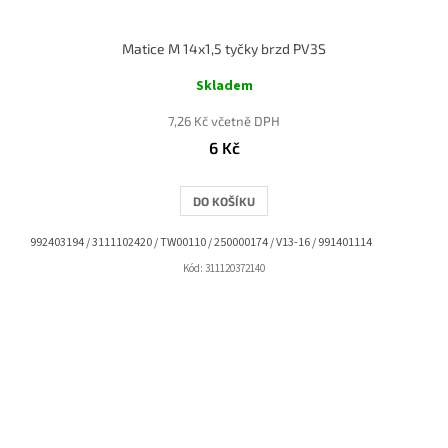
Matice M 14x1,5 tyčky brzd PV3S
Skladem
7,26 Kč včetně DPH
6 Kč
DO KOŠÍKU
992403194 / 3111102420 / TW00110 / 250000174 / V13-16 / 991401114
Kód:
311120372140