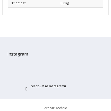
Hmotnost
:
0.2 kg
Z
á
p
Instagram
a
t
í
Sledovat na Instagramu
Aronax Technic