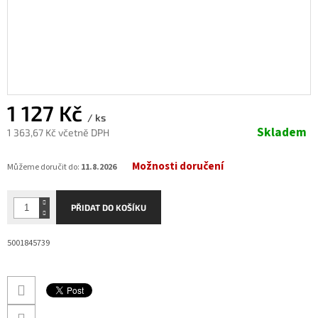
1 127 Kč
/ ks
Skladem
1 363,67 Kč včetně DPH
Měrná
Možnosti doručení
cena:
Můžeme doručit do:
11.8.2026
PŘIDAT DO KOŠÍKU
5001845739