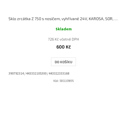
Sklo zrcátka Z 750 s nosičem, vyhřívané 24V, KAROSA, SOR, IRISBUS
Skladem
726 Kč včetně DPH
600 Kč
DO KOŠÍKU
390792314 / 443332105300 / 443322333168
Kód:
5801109895