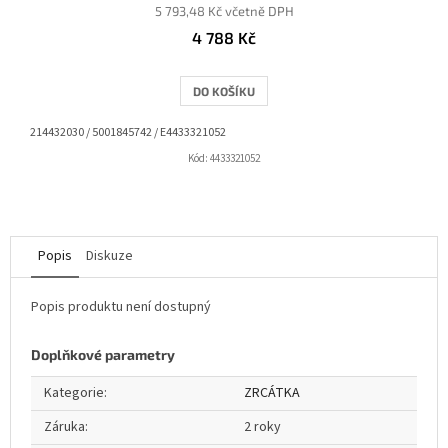
5 793,48 Kč včetně DPH
4 788 Kč
DO KOŠÍKU
214432030 / 5001845742 / E4433321052
Kód:
4433321052
Popis
Diskuze
Popis produktu není dostupný
Doplňkové parametry
Kategorie
:
ZRCÁTKA
Záruka
:
2 roky