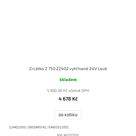
Zrcátko Z 750.22402 vyhřívané 24V Levé
Skladem
5 660,38 Kč včetně DPH
4 678 Kč
DO KOŠÍKU
214432030 / 5001845742 / E4433321051
Kód:
4433321051