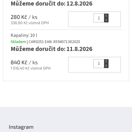
Můžeme doručit do:
12.8.2026
Do k
280 Kč
/ ks
338,80 Kč včetně DPH
Kapaliny: 10 l
Skladem
| CAR0251
EAN:
8594071382025
Můžeme doručit do:
11.8.2026
Do k
840 Kč
/ ks
1 016,40 Kč včetně DPH
Z
á
p
Instagram
a