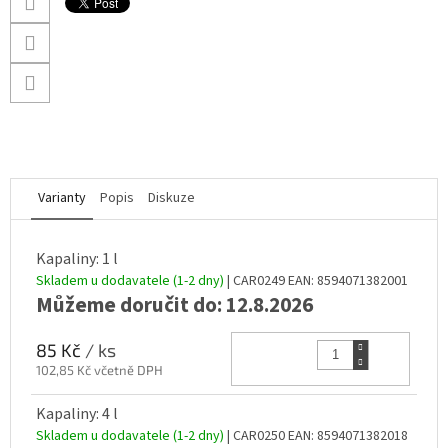
Varianty
Popis
Diskuze
Kapaliny: 1 l
Skladem u dodavatele (1-2 dny)
| CAR0249
EAN:
8594071382001
Můžeme doručit do:
12.8.2026
Do k
85 Kč
/ ks
102,85 Kč včetně DPH
Kapaliny: 4 l
Skladem u dodavatele (1-2 dny)
| CAR0250
EAN:
8594071382018