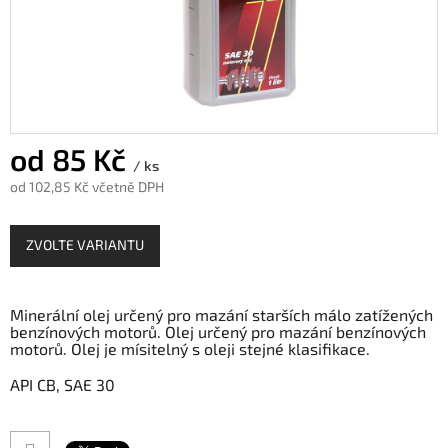
od
85 Kč
/ ks
od
102,85 Kč
včetně DPH
Měrná
cena:
ZVOLTE VARIANTU
Minerální olej určený pro mazání starších málo zatížených
benzínových motorů. Olej určený pro mazání benzínových
motorů. Olej je mísitelný s oleji stejné klasifikace.
API CB, SAE 30