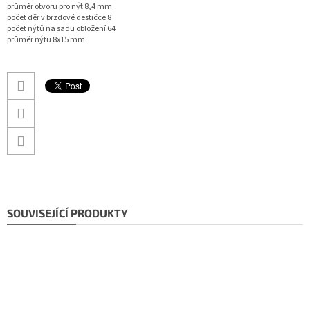
průměr otvoru pro nýt 8,4 mm
počet děr v brzdové destičce 8
počet nýtů na sadu obložení
64
průměr nýtu 8x15 mm
SOUVISEJÍCÍ PRODUKTY