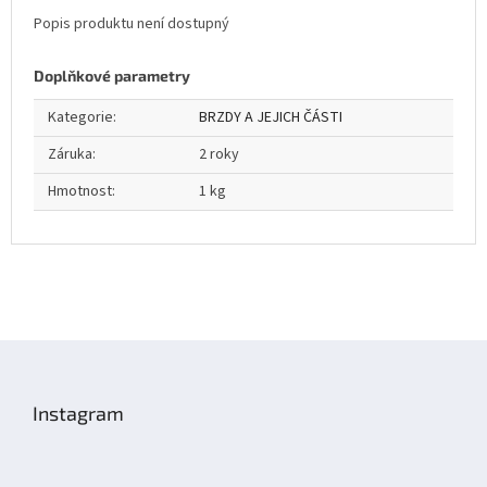
Popis produktu není dostupný
Doplňkové parametry
Kategorie
:
BRZDY A JEJICH ČÁSTI
Záruka
:
2 roky
Hmotnost
:
1 kg
Z
á
p
Instagram
a
t
í