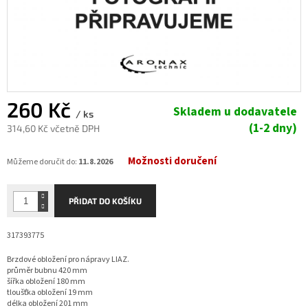
260 Kč
Skladem u dodavatele
/ ks
(1-2 dny)
314,60 Kč včetně DPH
Měrná
Možnosti doručení
cena:
Můžeme doručit do:
11.8.2026
PŘIDAT DO KOŠÍKU
317393775
Brzdové obložení pro nápravy LIAZ.
průměr bubnu
420 mm
šířka obložení 180 mm
tloušťka obložení
19 mm
délka obložení 201 mm