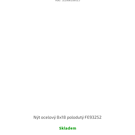
Kód:
311668108015
Nýt ocelový 8x18 polodutý FE93252
Skladem