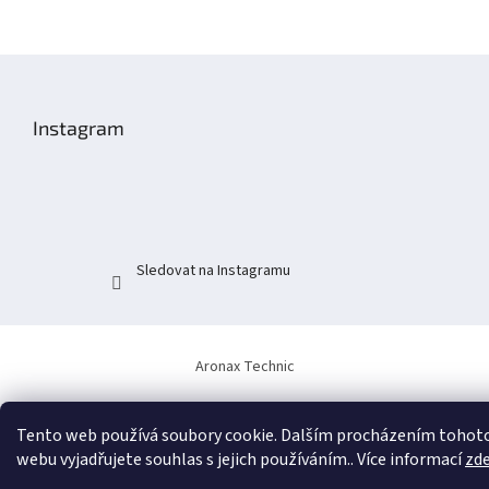
Z
á
p
Instagram
a
t
í
Sledovat na Instagramu
Aronax Technic
Tento web používá soubory cookie. Dalším procházením tohot
webu vyjadřujete souhlas s jejich používáním.. Více informací
zd