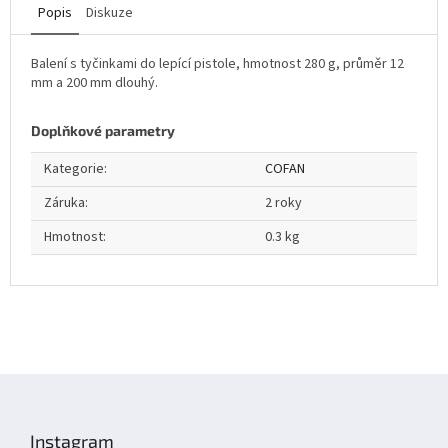
Popis
Diskuze
Balení s tyčinkami do lepící pistole, hmotnost 280 g, průměr 12
mm a 200 mm dlouhý.
Doplňkové parametry
Kategorie
:
COFAN
Záruka
:
2 roky
Hmotnost
:
0.3 kg
Z
á
p
Instagram