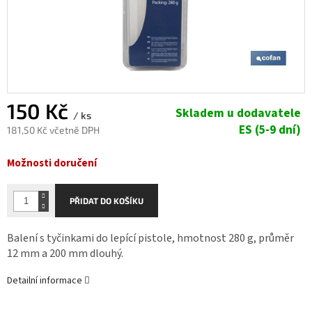
150 Kč
Skladem u dodavatele
/ ks
ES (5-9 dní)
181,50 Kč včetně DPH
Měrná
Možnosti doručení
cena:
PŘIDAT DO KOŠÍKU
Balení s tyčinkami do lepící pistole, hmotnost 280 g, průměr
12 mm a 200 mm dlouhý.
Detailní informace