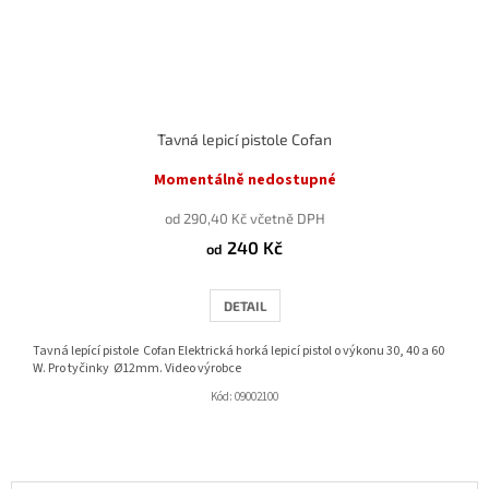
Tavná lepicí pistole Cofan
Momentálně nedostupné
od 290,40 Kč včetně DPH
240 Kč
od
DETAIL
Tavná lepící pistole Cofan Elektrická horká lepicí pistol o výkonu 30, 40 a 60
W. Pro tyčinky Ø12mm. Video výrobce
Kód:
09002100