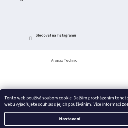
a
t
í
Sledovat na Instagramu
Aronax Technic
Tento web používá soubory cookie. Dalším procházením tohot
webu vyjadřujete souhlas s jejich používáním.. Více informací
zd
Nastavení