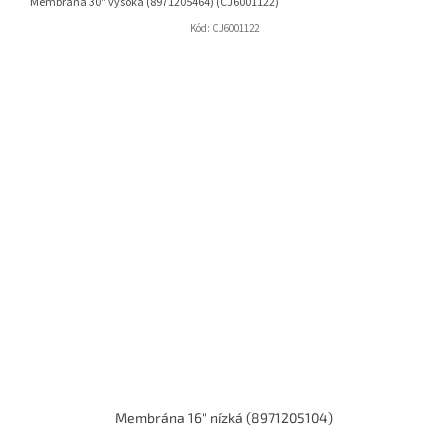
Membrána 30" vysoká (8971205464) (CJ6001122)
Kód:
CJ6001122
Membrána 16" nízká (8971205104)