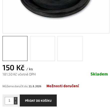
150 Kč
/ ks
Skladem
181,50 Kč včetně DPH
Měrná
Možnosti doručení
cena:
Můžeme doručit do:
11.8.2026
PŘIDAT DO KOŠÍKU