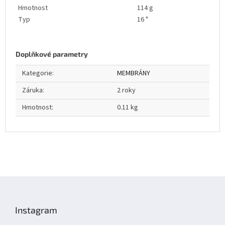
Hmotnost
114 g
Typ
16 "
Doplňkové parametry
Kategorie
:
MEMBRÁNY
Záruka
:
2 roky
Hmotnost
:
0.11 kg
Z
á
p
Instagram
a