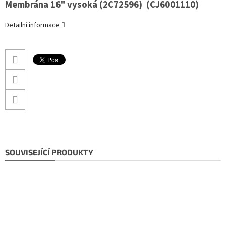
Membrána 16" vysoká (2C72596) (CJ
6001110
)
Detailní informace
SOUVISEJÍCÍ PRODUKTY