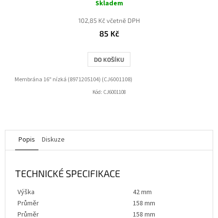
Skladem
102,85 Kč včetně DPH
85 Kč
DO KOŠÍKU
Membrána 16" nízká (8971205104) (CJ6001108)
Kód:
CJ6001108
Popis
Diskuze
TECHNICKÉ SPECIFIKACE
Výška
42 mm
Průměr
158 mm
Průměr
158 mm