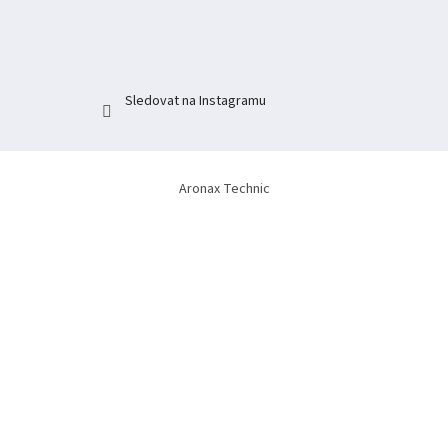
t
í
Sledovat na Instagramu
Aronax Technic