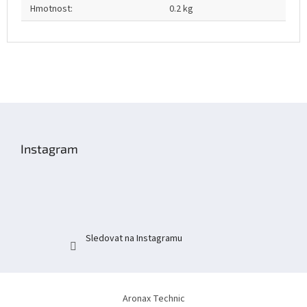
Hmotnost
:
0.2 kg
Z
á
p
Instagram
a
t
í
Sledovat na Instagramu
Aronax Technic