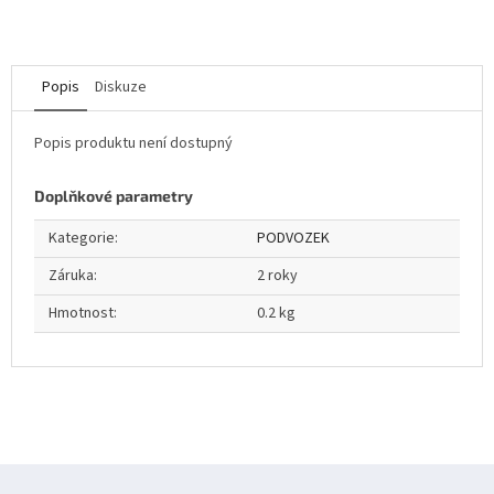
Popis
Diskuze
Popis produktu není dostupný
Doplňkové parametry
Kategorie
:
PODVOZEK
Záruka
:
2 roky
Hmotnost
:
0.2 kg
Z