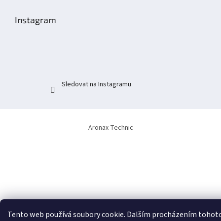
á
p
Instagram
a
t
í
Sledovat na Instagramu
Aronax Technic
Tento web používá soubory cookie. Dalším procházením tohot