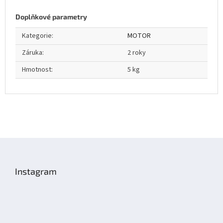
Doplňkové parametry
Kategorie
:
MOTOR
Záruka
:
2 roky
Hmotnost
:
5 kg
Z
á
p
Instagram
a
t
í