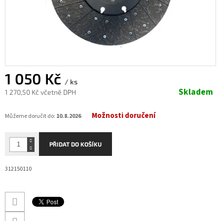
1 050 Kč
/ ks
Skladem
1 270,50 Kč včetně DPH
Měrná
Možnosti doručení
cena:
Můžeme doručit do:
10.8.2026
PŘIDAT DO KOŠÍKU
312150110