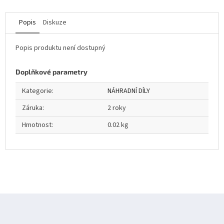
Popis
Diskuze
Popis produktu není dostupný
Doplňkové parametry
Kategorie
:
NÁHRADNÍ DÍLY
Záruka
:
2 roky
Hmotnost
:
0.02 kg
Z
á
p