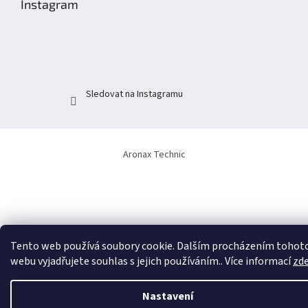
Instagram
a
t
í
Sledovat na Instagramu
Aronax Technic
Tento web používá soubory cookie. Dalším procházením tohot
webu vyjadřujete souhlas s jejich používáním.. Více informací
zd
Nastavení