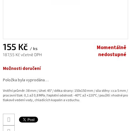
155 Kč
Momentálně
/ ks
nedostupné
187,55 Kč včetně DPH
Měrná
Možnosti doručení
cena:
Položka byla vyprodána…
Vnitřní průměr: 38 mm / úhel: 45° / délka strany: 150x150 mm / síla stěny: cca 5 mm /
pracovní tlak: 0,1 až 0,8 MPa / teplotní odolnost: -40°C až +220°C / použití: vhodné pro
tlakové vedení vody, chladících kapalin a vzduchu.