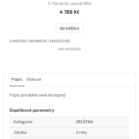
5 793,48 Kč včetně DPH
4 788 Kč
DO KOŠÍKU
214432030 / 5001845742 / E4433321052
Kód:
4433321052
Popis
Diskuze
Popis produktu není dostupný
Doplňkové parametry
Kategorie
:
ZRCÁTKA
Záruka
:
2 roky