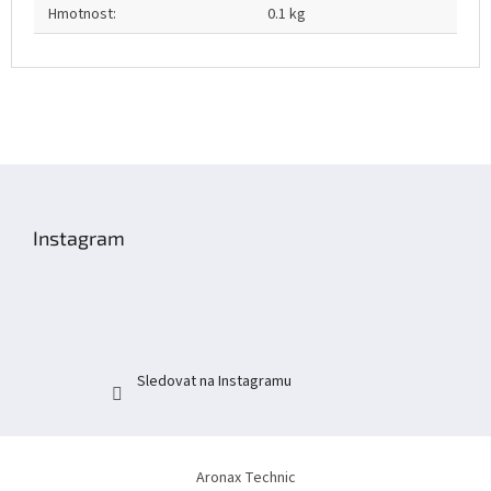
Hmotnost
:
0.1 kg
Z
á
p
Instagram
a
t
í
Sledovat na Instagramu
Aronax Technic