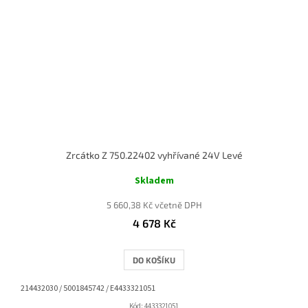
Zrcátko Z 750.22402 vyhřívané 24V Levé
Skladem
5 660,38 Kč včetně DPH
4 678 Kč
DO KOŠÍKU
214432030 / 5001845742 / E4433321051
Kód:
4433321051