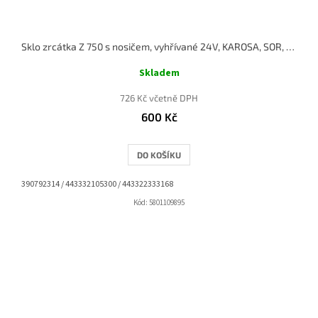
Sklo zrcátka Z 750 s nosičem, vyhřívané 24V, KAROSA, SOR, IRISBUS
Skladem
726 Kč včetně DPH
600 Kč
DO KOŠÍKU
390792314 / 443332105300 / 443322333168
Kód:
5801109895