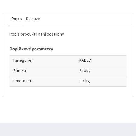
Popis
Diskuze
Popis produktu není dostupný
Doplňkové parametry
Kategorie
:
KABELY
Záruka
:
2 roky
Hmotnost
:
0.5 kg
Z
á