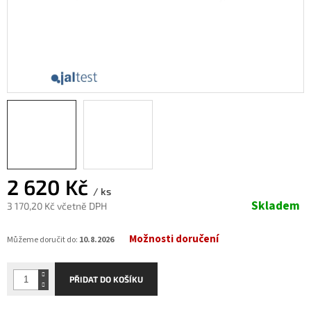
2 620 Kč
/ ks
Skladem
3 170,20 Kč včetně DPH
Měrná
Možnosti doručení
cena:
Můžeme doručit do:
10.8.2026
PŘIDAT DO KOŠÍKU