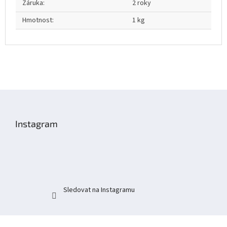
Záruka
:
2 roky
Hmotnost
:
1 kg
Z
á
p
Instagram
a
t
í
Sledovat na Instagramu